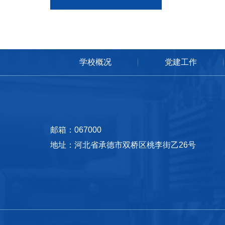
学校概况
党建工作
邮箱：067000
地址：河北省承德市双桥区桃李街乙26号