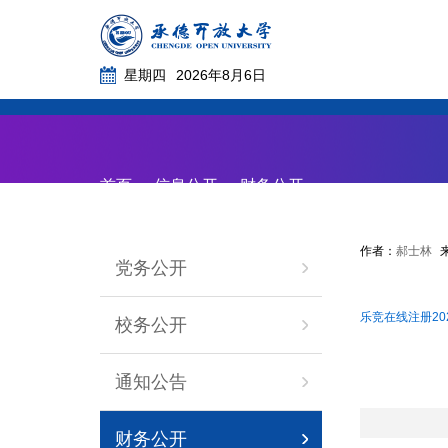
星期四
2026年8月6日
首页
学校概况
首页
信息公开
财务公开
作者：
郝士林
党务公开
乐竞在线注册20
校务公开
通知公告
财务公开