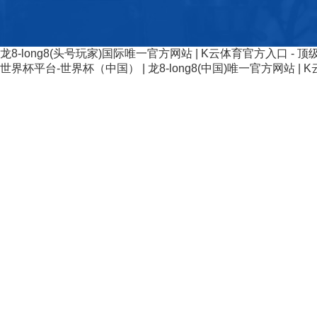
龙8-long8(头号玩家)国际唯一官方网站
|
K云体育官方入口 - 
世界杯平台-世界杯（中国）
|
龙8-long8(中国)唯一官方网站
|
K