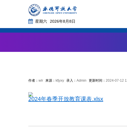
星期六
2026年8月8日
首页
师生风采
教学信息
作者：
wlr
来源：
kfjyxy
录入：
Admin
更新时间：
2024-07-12 1
2024年春季开放教育课表.xlsx