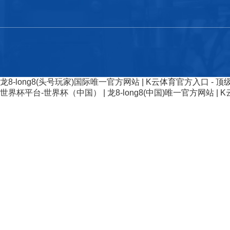
龙8-long8(头号玩家)国际唯一官方网站
|
K云体育官方入口 - 
世界杯平台-世界杯（中国）
|
龙8-long8(中国)唯一官方网站
|
K