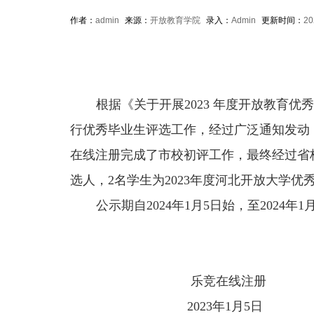
作者：
admin
来源：
开放教育学院
录入：
Admin
更新时间：
20
根据《关于开展2023 年度开放教育优
行优秀毕业生评选工作，经过广泛通知发动
在线注册完成了市校初评工作，最终经过省校
选人，2名学生为2023年度河北开放大学
公示期自2024年1月5日始，至2024年1
乐竞在线注册
2023年1月5日