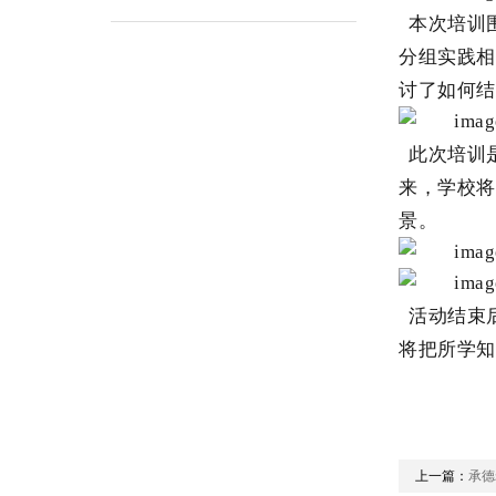
本次培训
分组实践相
讨了如何结
此次培训
来，学校将
景。
活动结束
将把所学知
上一篇：
承德