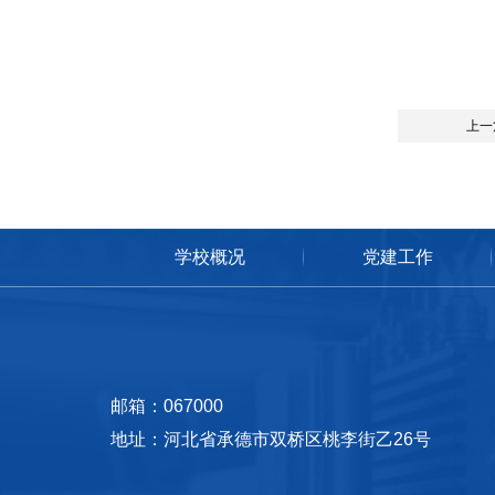
上一
学校概况
党建工作
邮箱：067000
地址：河北省承德市双桥区桃李街乙26号