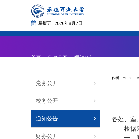
星期五
2026年8月7日
首页
学校概况
首页
信息公开
通知公告
作者：
Admin
党务公开
校务公开
通知公告
各处、室
根据
财务公开
一、