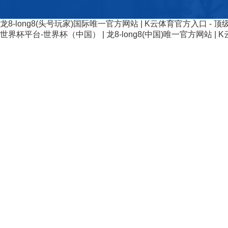
龙8-long8(头号玩家)国际唯一官方网站
|
K云体育官方入口 - 
世界杯平台-世界杯（中国）
|
龙8-long8(中国)唯一官方网站
|
K