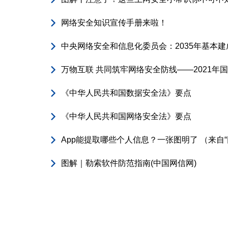
网络安全知识宣传手册来啦！
中央网络安全和信息化委员会：2035年基本
万物互联 共同筑牢网络安全防线——2021
《中华人民共和国数据安全法》要点
《中华人民共和国网络安全法》要点
App能提取哪些个人信息？一张图明了 （来自
图解｜勒索软件防范指南(中国网信网)