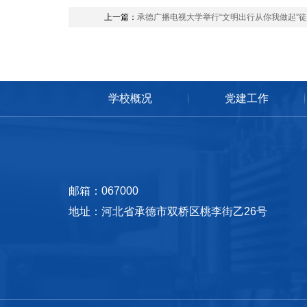
上一篇：
承德广播电视大学举行“文明出行从你我做起”
学校概况
党建工作
邮箱：067000
地址：河北省承德市双桥区桃李街乙26号