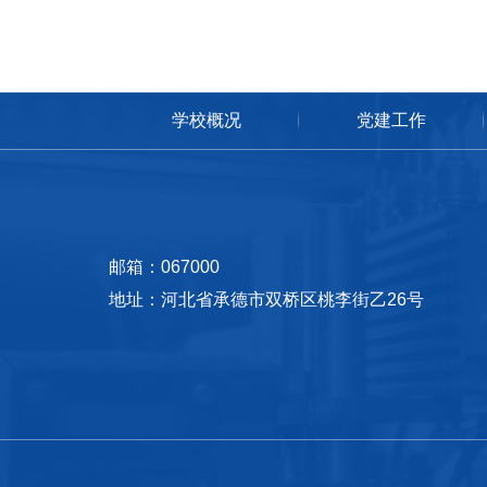
学校概况
党建工作
邮箱：067000
地址：河北省承德市双桥区桃李街乙26号