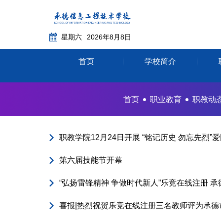
星期六
2026年8月8日
首页
学校简介
德育
首页
职业教育
职教动
职教学院12月24日开展 “铭记历史 勿忘先烈
第六届技能节开幕
“弘扬雷锋精神 争做时代新人”乐竞在线注册 
喜报|热烈祝贺乐竞在线注册三名教师评为承