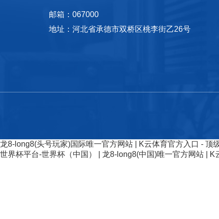
邮箱：067000
地址：河北省承德市双桥区桃李街乙26号
龙8-long8(头号玩家)国际唯一官方网站
|
K云体育官方入口 - 
世界杯平台-世界杯（中国）
|
龙8-long8(中国)唯一官方网站
|
K