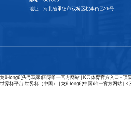
地址：河北省承德市双桥区桃李街乙26号
龙8-long8(头号玩家)国际唯一官方网站
|
K云体育官方入口 - 
世界杯平台-世界杯（中国）
|
龙8-long8(中国)唯一官方网站
|
K